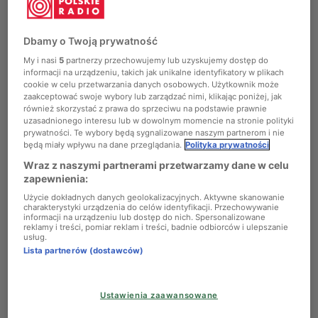
Chopin
Dbamy o Twoją prywatność
Podcasty
My i nasi
5
partnerzy przechowujemy lub uzyskujemy dostęp do
informacji na urządzeniu, takich jak unikalne identyfikatory w plikach
cookie w celu przetwarzania danych osobowych. Użytkownik może
zaakceptować swoje wybory lub zarządzać nimi, klikając poniżej, jak
również skorzystać z prawa do sprzeciwu na podstawie prawnie
uzasadnionego interesu lub w dowolnym momencie na stronie polityki
prywatności. Te wybory będą sygnalizowane naszym partnerom i nie
będą miały wpływu na dane przeglądania.
Polityka prywatności
Nominacje do ICMA
Foto:
Materiały prasowe
Wraz z naszymi partnerami przetwarzamy dane w celu
Nominowane wydawnictwa, opublikowane przez 117
zapewnienia:
wytwórni z Europy, Azji i Ameryki Północnej, wybrane
Użycie dokładnych danych geolokalizacyjnych. Aktywne skanowanie
charakterystyki urządzenia do celów identyfikacji. Przechowywanie
zostały spośród tysięcy nowych płyt przesłuchanych przez
informacji na urządzeniu lub dostęp do nich. Spersonalizowane
jurorów. Grono sędziowskie stanowią reprezentanci 19
reklamy i treści, pomiar reklam i treści, badnie odbiorców i ulepszanie
usług.
europejskich redakcji, od Anglii po Turcję. Polskie Radio
Lista partnerów (dostawców)
Chopin jest jedynym przedstawicielem Polski.
ICMA, pozostające jedyną nagrodą płytową w muzyce
Ustawienia zaawansowane
klasycznej niezależną od wytwórni płytowych, co roku