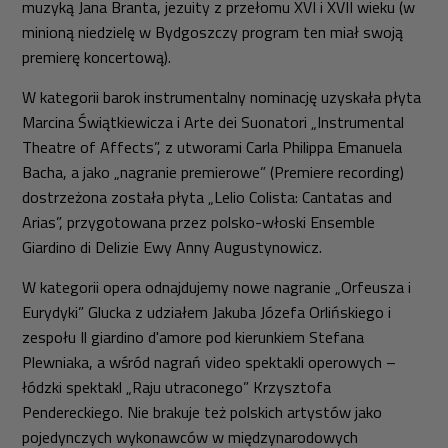
muzyką Jana Branta, jezuity z przełomu XVI i XVII wieku (w
minioną niedzielę w Bydgoszczy program ten miał swoją
premierę koncertową).
W kategorii barok instrumentalny nominację uzyskała płyta
Marcina Świątkiewicza i Arte dei Suonatori „Instrumental
Theatre of Affects”, z utworami Carla Philippa Emanuela
Bacha, a jako „nagranie premierowe” (Premiere recording)
dostrzeżona została płyta „Lelio Colista: Cantatas and
Arias”, przygotowana przez polsko-włoski Ensemble
Giardino di Delizie Ewy Anny Augustynowicz.
W kategorii opera odnajdujemy nowe nagranie „Orfeusza i
Eurydyki” Glucka z udziałem Jakuba Józefa Orlińskiego i
zespołu Il giardino d'amore pod kierunkiem Stefana
Plewniaka, a wśród nagrań video spektakli operowych –
łódzki spektakl „Raju utraconego” Krzysztofa
Pendereckiego. Nie brakuje też polskich artystów jako
pojedynczych wykonawców w międzynarodowych