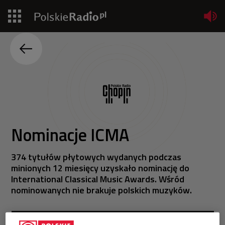
Jedynka
Dwójka
Trójka
Czwórka
Nominacje ICMA
PR24
374 tytułów płytowych wydanych podczas
minionych 12 miesięcy uzyskało nominację do
Poland
International Classical Music Awards. Wśród
nominowanych nie brakuje polskich muzyków.
Kierowcy
Dzieci