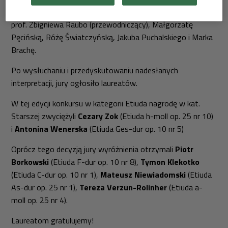
się z doświadczonych pianistów i krytyków muzycznych:
prof. Zbigniewa Raubo (przewodniczący), Małgorzatę
Pęcińską, Różę Światczyńską, Jakuba Puchalskiego i Marka
Brachę.
Po wysłuchaniu i przedyskutowaniu nadesłanych
interpretacji, jury ogłosiło laureatów.
W tej edycji konkursu w kategorii Etiuda nagrodę w kat.
Starszej zwyciężyli
Cezary Zok
(Etiuda h-moll op. 25 nr 10)
i
Antonina Wenerska
(Etiuda Ges-dur op. 10 nr 5)
Oprócz tego decyzją jury wyróżnienia otrzymali
Piotr
Borkowski
(Etiuda F-dur op. 10 nr 8),
Tymon Klekotko
(Etiuda C-dur op. 10 nr 1),
Mateusz Niewiadomski
(Etiuda
As-dur op. 25 nr 1),
Tereza Verzun-Rolinher
(Etiuda a-
moll op. 25 nr 4).
Laureatom gratulujemy!