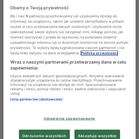
rozstrzygnięto kategorię Etiuda; poniżej
prezentujemy wyniki.
Dbamy o Twoją prywatność
Chopin
My i nasi
5
partnerzy przechowujemy lub uzyskujemy dostęp do
informacji na urządzeniu, takich jak unikalne identyfikatory w plikach
Podcasty
cookie w celu przetwarzania danych osobowych. Użytkownik może
zaakceptować swoje wybory lub zarządzać nimi, klikając poniżej, jak
również skorzystać z prawa do sprzeciwu na podstawie prawnie
uzasadnionego interesu lub w dowolnym momencie na stronie polityki
prywatności. Te wybory będą sygnalizowane naszym partnerom i nie
będą miały wpływu na dane przeglądania.
Polityka prywatności
Wraz z naszymi partnerami przetwarzamy dane w celu
zapewnienia:
Użycie dokładnych danych geolokalizacyjnych. Aktywne skanowanie
charakterystyki urządzenia do celów identyfikacji. Przechowywanie
informacji na urządzeniu lub dostęp do nich. Spersonalizowane
reklamy i treści, pomiar reklam i treści, badnie odbiorców i ulepszanie
usług.
VI Alternatywa Konkursowa Polskiego Radia Chopin
Foto:
Polskie Radio
Lista partnerów (dostawców)
Szóstą edycję Alternatywy Konkursowej Polskiego Radia
Chopin rozpoczęliśmy 20 kwietnia. Rozpoczynając od 19
Ustawienia zaawansowane
czerwca, w kolejnych dniach ogłaszane będzie
rozstyrzygnięcie Konkursu w ramach poszczególnych
Odrzucenie wszystkich
Akceptuję wszystkie
kategorii. Nadesłane zgłoszenia oceniało jury składające