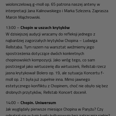
wiolonczelową g-moll
op. 65 patrona naszej anteny w
interpretacji Jana Kalinowskiego i Marka Szlezera. Zaprasza
Marcin Majchrowski.
13:00 –
Chopin w uszach krytyków
W dzisiejszej audycji wracamy do refleksji jednego z
najbardziej zagorzałych krytyków Chopina
–
Ludwiga
Rellstaba. Tym razem na warsztat weźmiemy jego
spostrzeżenia dotyczące dwóch konkretnych
chopinowskich kompozycji. Jako wróg tego, co sam
postrzegał jako wirtuozerię dla wirtuozerii, Rellstab rzecz
jasna krytykował
Bolero
op. 19, ale sytuacja
Koncertu f-
moll
op. 21 była już zupełnie inna. Mimo jawnego
estetycznego konfliktu z Chopinem, choć nie obyło się bez
drobnych przytyków, Rellstab
Koncert
docenił.
14:00 –
Chopin. Uniwersum
Jak wyglądały pierwsze miesiące Chopina w Paryżu? Czy
odnalazł się w tym tyglu kulturowym bez zatracania siebie?