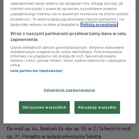
Pieśni i transkrypcje pieśni na fortepian. W programie audycji
zaakceptować swoje wybory lub zarządzać nimi, klikając poniżej, jak
również skorzystać z prawa do sprzeciwu na podstawie prawnie
wybrane dzieła Franciszka Schuberta, Franciszka Liszta,
uzasadnionego interesu lub w dowolnym momencie na stronie polityki
Fryderyka Chopina i Ignacego Jana Paderewskiego.
prywatności. Te wybory będą sygnalizowane naszym partnerom i nie
będą miały wpływu na dane przeglądania.
Polityka prywatności
11:00 –
Polacy w Konkursach Chopinowskich
Wraz z naszymi partnerami przetwarzamy dane w celu
Bohaterem programu Anny Skulskej będzie Jerzy
zapewnienia:
Godziszewski. Wysłuchamy nagrań pianisty z płyty
Użycie dokładnych danych geolokalizacyjnych. Aktywne skanowanie
charakterystyki urządzenia do celów identyfikacji. Przechowywanie
wydanej przez wytwórnię DUX. Zabrzmią m.in.
Mazurek As-
informacji na urządzeniu lub dostęp do nich. Spersonalizowane
dur
op. 41 nr 3,
Preludium cis-moll
op. 45 oraz dwie
Ballady
reklamy i treści, pomiar reklam i treści, badnie odbiorców i ulepszanie
usług.
(
g-moll
op. 23 i
F-dur
op. 38) Fryderyka Chopina.
Lista partnerów (dostawców)
12:00 –
Interpretacja niejedno ma imię: Chopin
historyczny czy współczesny?
Ustawienia zaawansowane
W dzisiejszej audycji dowiemy się jak brzmią utwory
Fryderyka Chopina na fortepianie historycznym i
Odrzucenie wszystkich
Akceptuję wszystkie
współczesnym na przykładzie interpretacji Artura
Rubinsteina i Louisa Lortie. W programie zabrzmią:
Polonez
fis-moll
op. 44,
Nokturn Es-dur
op. 55 nr 2 i
Scherzo b-moll
op. 31. Ponadto w audycji usłyszymy
Sonatę