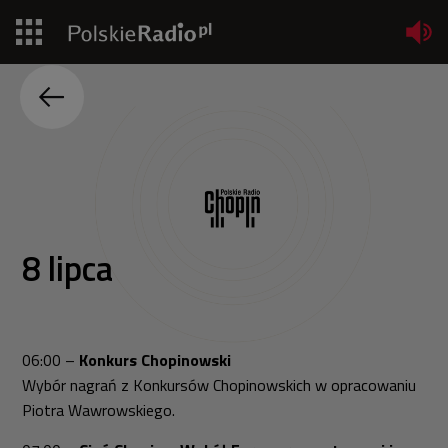
Jedynka
Dwójka
Trójka
Czwórka
8 lipca
PR24
Poland
06:00 –
Konkurs Chopinowski
Kierowcy
Wybór nagrań z Konkursów Chopinowskich w opracowaniu
Piotra Wawrowskiego.
Dzieci