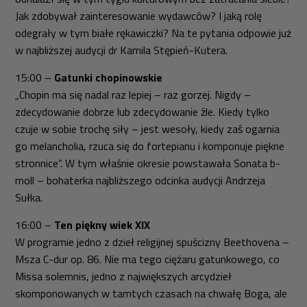
Jak zdobywał zainteresowanie wydawców? I jaką rolę
odegrały w tym białe rękawiczki? Na te pytania odpowie już
w najbliższej audycji dr Kamila Stępień-Kutera.
15:00 –
Gatunki chopinowskie
„Chopin ma się nadal raz lepiej – raz gorzej. Nigdy –
zdecydowanie dobrze lub zdecydowanie źle. Kiedy tylko
czuje w sobie trochę siły – jest wesoły, kiedy zaś ogarnia
go melancholia, rzuca się do fortepianu i komponuje piękne
stronnice”. W tym właśnie okresie powstawała
Sonata b-
moll
– bohaterka najbliższego odcinka audycji Andrzeja
Sułka.
16:00 –
Ten piękny wiek XIX
W programie jedno z dzieł religijnej spuścizny Beethovena –
Msza C-dur
op. 86. Nie ma tego ciężaru gatunkowego, co
Missa solemnis
, jedno z największych arcydzieł
skomponowanych w tamtych czasach na chwałę Boga, ale