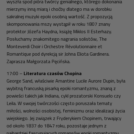
wyszła spod pióra twórcy genialnego, którego dokonania
mierzymy inną miarą i choćby dlatego ma w dorobku
sakralnej muzyki epoki osobną wartość. Z propozycją
skomponowania mszy wystąpił w roku 1807 znany
protektor Józefa Haydna, książę Miklos II Esterhazy.
Posłuchamy znakomitego nagrania solistów, The
Monteverdi Choir i Orchestre Révolutionnaire et
Romantique pod dyrekcją sir Johna Eliota Gardinera.
Zaprasza Małgorzata Pęcińska.
17:00 –
Literatura czasów Chopina
George Sand, właściwie Amantine Lucile Aurore Dupin, była
wybitną francuską pisarką epoki romantyzmu, znaną z
powieści takich jak
Indiana
, cykl prozatorski
Konsuelo
czy
Leila
. W swojej twórczości często poruszała tematy
miłości, wolności osobistej, feminizmu oraz idealizacji życia
wiejskiego. Jej związek z Fryderykiem Chopinem, trwający
od około 1837 do 1847 roku, pozostaje jednym z
najbardziej fascynujących romansów epoki romantyzmu.