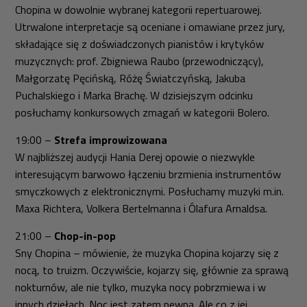
Chopina w dowolnie wybranej kategorii repertuarowej.
Utrwalone interpretacje są oceniane i omawiane przez jury,
składające się z doświadczonych pianistów i krytyków
muzycznych: prof. Zbigniewa Raubo (przewodniczący),
Małgorzatę Pęcińską, Różę Światczyńską, Jakuba
Puchalskiego i Marka Brachę. W dzisiejszym odcinku
posłuchamy konkursowych zmagań w kategorii
Bolero
.
19:00 –
Strefa improwizowana
W najbliższej audycji Hania Derej opowie o niezwykle
interesującym barwowo łączeniu brzmienia instrumentów
smyczkowych z elektronicznymi. Posłuchamy muzyki m.in.
Maxa Richtera, Volkera Bertelmanna i Ólafura Arnaldsa.
21:00 –
Chop-in-pop
Sny Chopina – mówienie, że muzyka Chopina kojarzy się z
nocą, to truizm. Oczywiście, kojarzy się, głównie za sprawą
nokturnów, ale nie tylko, muzyka nocy pobrzmiewa i w
innych dziełach. Noc jest zatem pewna. Ale co z jej