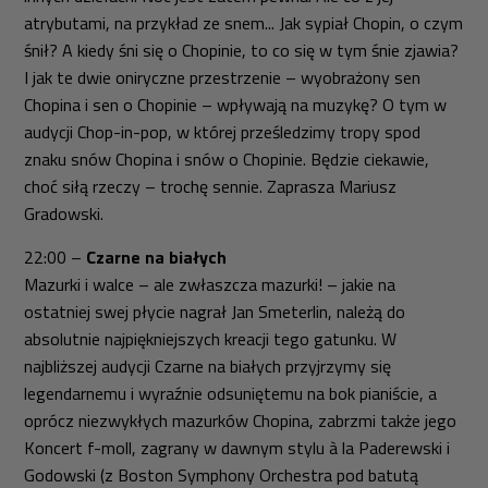
atrybutami, na przykład ze snem... Jak sypiał Chopin, o czym
śnił? A kiedy śni się o Chopinie, to co się w tym śnie zjawia?
I jak te dwie oniryczne przestrzenie – wyobrażony sen
Chopina i sen o Chopinie – wpływają na muzykę? O tym w
audycji
Chop-in-pop
, w której prześledzimy tropy spod
znaku snów Chopina i snów o Chopinie. Będzie ciekawie,
choć siłą rzeczy – trochę sennie. Zaprasza Mariusz
Gradowski.
22:00 –
Czarne na białych
Mazurki i walce – ale zwłaszcza mazurki! – jakie na
ostatniej swej płycie nagrał Jan Smeterlin, należą do
absolutnie najpiękniejszych kreacji tego gatunku. W
najbliższej audycji
Czarne na białych
przyjrzymy się
legendarnemu i wyraźnie odsuniętemu na bok pianiście, a
oprócz niezwykłych mazurków Chopina, zabrzmi także jego
Koncert f-moll
, zagrany w dawnym stylu
à la
Paderewski i
Godowski (z Boston Symphony Orchestra pod batutą