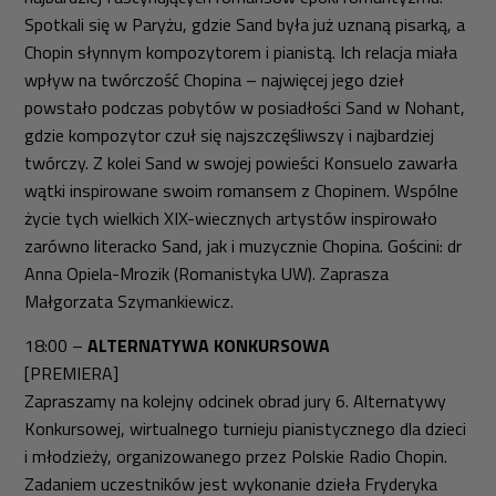
Spotkali się w Paryżu, gdzie Sand była już uznaną pisarką, a
Chopin słynnym kompozytorem i pianistą. Ich relacja miała
wpływ na twórczość Chopina – najwięcej jego dzieł
powstało podczas pobytów w posiadłości Sand w Nohant,
gdzie kompozytor czuł się najszczęśliwszy i najbardziej
twórczy. Z kolei Sand w swojej powieści
Konsuelo
zawarła
wątki inspirowane swoim romansem z Chopinem. Wspólne
życie tych wielkich XIX-wiecznych artystów inspirowało
zarówno literacko Sand, jak i muzycznie Chopina. Gościni: dr
Anna Opiela-Mrozik (Romanistyka UW). Zaprasza
Małgorzata Szymankiewicz.
18:00 –
ALTERNATYWA KONKURSOWA
[PREMIERA]
Zapraszamy na kolejny odcinek obrad jury 6. Alternatywy
Konkursowej, wirtualnego turnieju pianistycznego dla dzieci
i młodzieży, organizowanego przez Polskie Radio Chopin.
Zadaniem uczestników jest wykonanie dzieła Fryderyka