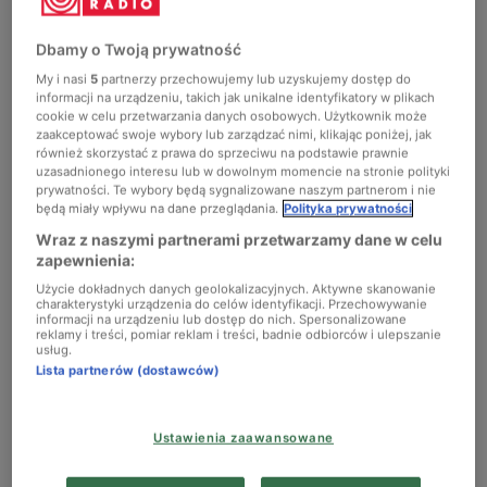
Chopin
Dbamy o Twoją prywatność
My i nasi
5
partnerzy przechowujemy lub uzyskujemy dostęp do
Podcasty
informacji na urządzeniu, takich jak unikalne identyfikatory w plikach
cookie w celu przetwarzania danych osobowych. Użytkownik może
zaakceptować swoje wybory lub zarządzać nimi, klikając poniżej, jak
również skorzystać z prawa do sprzeciwu na podstawie prawnie
uzasadnionego interesu lub w dowolnym momencie na stronie polityki
prywatności. Te wybory będą sygnalizowane naszym partnerom i nie
będą miały wpływu na dane przeglądania.
Polityka prywatności
Wraz z naszymi partnerami przetwarzamy dane w celu
Z batutą i Chopinem…
zapewnienia:
Użycie dokładnych danych geolokalizacyjnych. Aktywne skanowanie
Michał Klubiński
Autor:
charakterystyki urządzenia do celów identyfikacji. Przechowywanie
informacji na urządzeniu lub dostęp do nich. Spersonalizowane
reklamy i treści, pomiar reklam i treści, badnie odbiorców i ulepszanie
Chopin i sztuka dyrygencka – dziedziny pozornie
usług.
wykluczające się, które jednak nie mogą żyć bez siebie w
Lista partnerów (dostawców)
aspekcie wykonania dzieł koncertujących naszego
kompozytora, będą przedmiotem podcastu Z Chopinem i
Ustawienia zaawansowane
batutą. Przy okazji na problem spojrzymy z drugiej strony,
śledząc nie tylko sylwetki wybitnych kapelmistrzów –