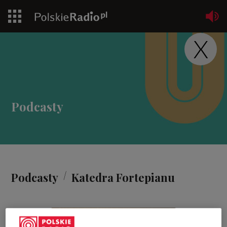
X
Jedynka
Dwójka
Trójka
Podcasty
Czwórka
PR24
Poland
/
Podcasty
Katedra Fortepianu
Kierowcy
Dzieci